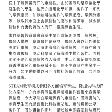
從中了解保護海洋的重要性。由於團隊均是修讀化學
及生物的學生，他們亦運用化學知識，製作了一系列
的環保產品，如以咖啡渣製作的環保肥皂、環保酵素
等，以取代市面上含微膠粒的磨砂和清潔劑，減少微
膠粒和有害物質流入海洋，推廣綠色生活。
來自基督教宣道會宣基中學的隊伍則憑着「垃圾魚」
機器人構思，贏得最佳創意獎，機器人會以紅外線偵
測附迎環境，協助清走海底的海洋垃圾，同時亦會收
集周邊數據，協助科學家了解海洋生物的習性。面對
源源不絕的塑膠垃圾流入海洋，中四的張芷瑜認為現
時香港市民的環保意識不俗，但不少食肆亦應多出一
分力，如主動提供以可回收物料製造的飲管，共同為
海洋減廢。
STEAM教育模式着眼多方面培育學生，除提供科技解
決方案外，亦有參賽隊伍選擇透過創作藝術來宣揚環
保信息，令大眾明白環境保育的重要性：漢鼎書院的
參賽學生因有感藝術比科技更貼地、更能觸動公眾，
製作了一段沙畫創作影片，講述鯨魚誤吞塑膠垃圾死