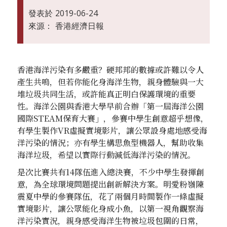
發表於
2019-06-24
來源：
香港經濟日報
香港海洋污染有多嚴重？硬邦邦的數據或許難以令人
產生共嗚，但若你能化身海洋生物，親身體驗與一大
堆垃圾共同生活，或許能真正明白保護環境的重要
性。海洋公園與香港大學早前合辦「第一屆海洋公園
國際STEAM保育大賽」，參賽中學生創意超乎想像，
有學生製作VR虛擬實境影片，讓公眾設身處地感受海
洋污染的情況；亦有學生構思魚型機器人，幫助收集
海洋垃圾，希望以實際行動減低海洋污染的情況。
是次比賽共有14隊伍進入總決賽，不少中學生發揮創
意，為全球環境問題提出創新解決方案。明愛粉嶺陳
震夏中學的參賽隊伍，花了兩個月時間製作一條虛擬
實境影片，讓公眾能化身成小魚，以第一視角觀察海
洋污染實況，親身感受海洋生物被垃圾包圍的日常，