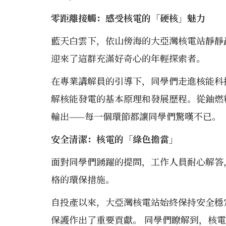
零距離接觸：感受核電的「硬核」魅力
藍天白雲下，依山傍海的大亞灣核電站靜靜
迎來了這群充滿好奇心的年輕探索者。
在專業講解員的引導下，同學們走進核能科
解核能發電的基本原理和發展歷程。從鈾燃
輸出——每一個環節都讓同學們驚嘆不已。
安全清潔：核電的「綠色擔當」
面對同學們踴躍的提問，工作人員耐心解答
格的環保措施。
自投產以來，大亞灣核電站始終保持安全穩
保護作出了重要貢獻。 同學們瞭解到，核