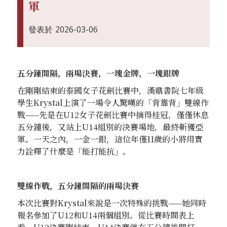
軍
發表於
2026-03-06
五分鐘間隔，兩場決賽，一塊金牌，一塊銀牌
在剛剛結束的泰國女子花劍比賽中，漢鼎書院七年級
學生Krystal上演了一場令人驚嘆的「背靠背」雙線作
戰——先是在U12女子花劍比賽中摘得桂冠，僅僅休息
五分鐘後，又站上U14組別的決賽場地，最終斬獲亞
軍。一天之內，一金一銀，這位年僅11歲的小將用實
力詮釋了什麼是「能打能抗」。
雙線作戰，五分鐘間隔的兩場決賽
本次比賽對Krystal來說是一次特殊的挑戰——她同時
報名參加了U12和U14兩個組別。從比賽時間表上