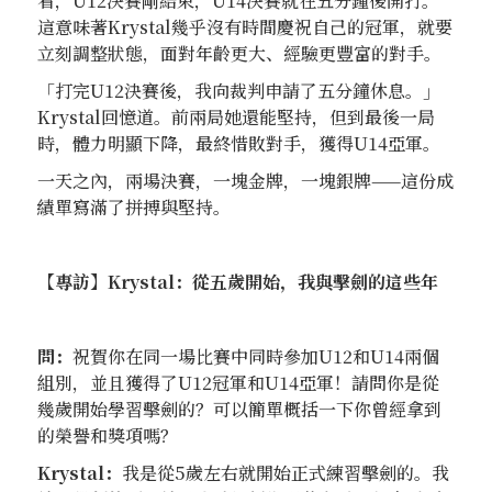
看，U12決賽剛結束，U14決賽就在五分鐘後開打。
這意味著Krystal幾乎沒有時間慶祝自己的冠軍，就要
立刻調整狀態，面對年齡更大、經驗更豐富的對手。
「打完U12決賽後，我向裁判申請了五分鐘休息。」
Krystal回憶道。前兩局她還能堅持，但到最後一局
時，體力明顯下降，最終惜敗對手，獲得U14亞軍。
一天之內，兩場決賽，一塊金牌，一塊銀牌——這份成
績單寫滿了拼搏與堅持。
【專訪】Krystal：從五歲開始，我與擊劍的這些年
問：
祝賀你在同一場比賽中同時參加U12和U14兩個
組別，並且獲得了U12冠軍和U14亞軍！請問你是從
幾歲開始學習擊劍的？可以簡單概括一下你曾經拿到
的榮譽和獎項嗎？
Krystal：
我是從5歲左右就開始正式練習擊劍的。我