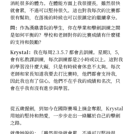
消耗很多的體力。在體能方面上我很擅長，雖然很快
就會累，不過可以堅持很久。這也對我每次的比賽都
很有幫助，在落後的時候也可以很鎮定的繼續拿分。
問：
作為漢鼎書院的學生，你在學業和擊劍訓練之間
是如何平衡的？學校和老師對你的比賽成績有什麼樣
的支持和鼓勵？
Krystal：
我在每周2.3.5.7 都會去訓練。星期3，5，
會有私教課訓練，每次訓練都是2小時或以上。這對我
的學習沒什麼大礙，只是有時候會休息不太夠。每次
老師和家長知道我要去打比賽時，他們都會支持我，
因此我也有了信心。他們不在乎我的成績和名次，只
會在乎我有沒有進步與學習。
從五歲握劍，到如今在國際賽場上摘金奪銀，Krystal
用她的堅持和熱愛，一步步走出一條屬於自己的擊劍
之路。
就像她說的：「雖然很快就會累，不過可以堅持很