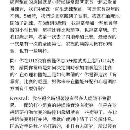
練習擊劍的原因就是小時候經常跟著家長一起去看哥
哥練習，我在4歲就一直很想練擊劍，可是家長說年齡
不夠。5歲時，我們從北京搬到了香港。我就在油麻地
開始了訓練。在6歲到8歲時，我經常參加一些劍會舉
辦的小型比賽。這種比賽比較簡單，也經常拿獎。在
我10歲那年，我第一次去了內地參加比賽。最優秀的
一次是有一次的全國第七。家裡的獎牌大概有60幾
個，也有一些獎杯。
問：
你在U12決賽後僅休息5分鐘就馬上進行U14決
賽，請問你當時是如何決定同時參加兩個組別比賽
的？在心理和體能上是如何準備的？你覺得這次「背
靠背」比賽的經歷，對你未來在體能分配和心理調節
方面有什麼啓發？
Krystal：
我在報名時想著沒有很多人應該不會很
累。一開始打小組賽的時候確實沒有衝突，但是在12
歲組要打淘汰賽的時候14歲組就有一些衝突了。在12
歲組決賽剛打完時，我就向裁判申請了五分鐘休息。
因為對手是我之前打過的，並且有去研究，所以沒有