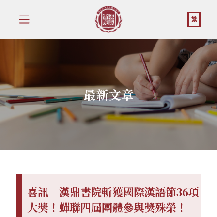
繁
最新文章
喜訊｜漢鼎書院斬獲國際漢語節36項
大獎！蟬聯四屆團體參與獎殊榮！