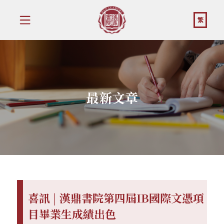
繁
最新文章
喜訊 | 漢鼎書院第四屆IB國際文憑項
目畢業生成績出色