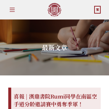
繁
最新文章
喜報 | 漢鼎書院Rumi同學在南區空
手道分齡邀請賽中勇奪季軍！