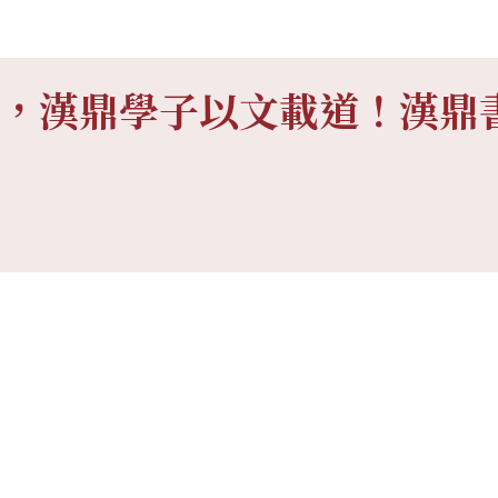
，漢鼎學子以文載道！漢鼎