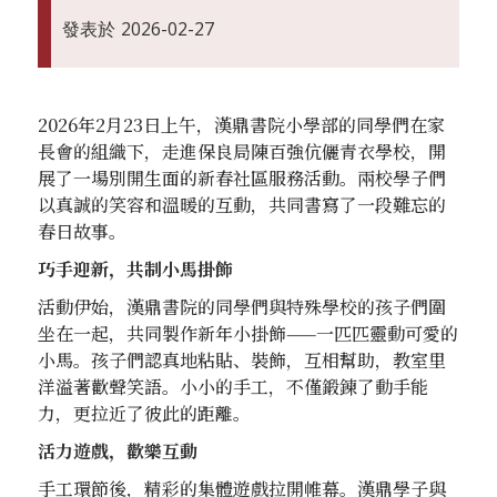
發表於
2026-02-27
2026年2月23日上午，漢鼎書院小學部的同學們在家
長會的組織下，走進保良局陳百強伉儷青衣學校，開
展了一場別開生面的新春社區服務活動。兩校學子們
以真誠的笑容和溫暖的互動，共同書寫了一段難忘的
春日故事。
巧手迎新，共制小馬掛飾
活動伊始，漢鼎書院的同學們與特殊學校的孩子們圍
坐在一起，共同製作新年小掛飾——一匹匹靈動可愛的
小馬。孩子們認真地粘貼、裝飾，互相幫助，教室里
洋溢著歡聲笑語。小小的手工，不僅鍛鍊了動手能
力，更拉近了彼此的距離。
活力遊戲，歡樂互動
手工環節後，精彩的集體遊戲拉開帷幕。漢鼎學子與