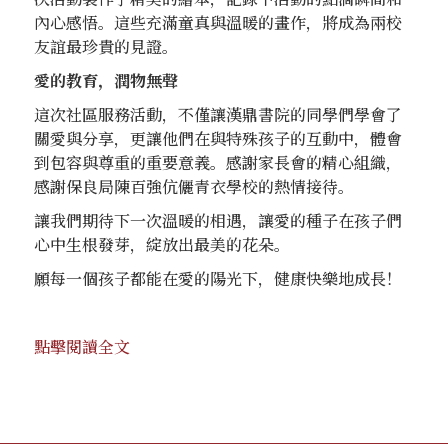
內心感悟。這些充滿童真與溫暖的畫作，將成為兩校
友誼最珍貴的見證。
愛的教育，潤物無聲
這次社區服務活動，不僅讓漢鼎書院的同學們學會了
關愛與分享，更讓他們在與特殊孩子的互動中，體會
到包容與尊重的重要意義。感謝家長會的精心組織，
感謝保良局陳百強伉儷青衣學校的熱情接待。
讓我們期待下一次溫暖的相遇，讓愛的種子在孩子們
心中生根發芽，綻放出最美的花朵。
願每一個孩子都能在愛的陽光下，健康快樂地成長！
點擊閱讀全文