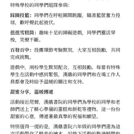
特殊學校的同學們組隊參與：
踩圈投籃：
同學們在呼啦圈間跳躍，瞄准籃筐奮力投
球，歡呼聲此起彼伏。
扭扭雪糕筒：
趣味十足的障礙遊戲，同學們靈活穿
梭，笑聲不斷。
百發百中：
投擲環節考驗默契，大家互相鼓勵，共同
完成挑戰。
遊戲中，兩校學生默契配合，互相鼓勵。每當有特殊
學生在活動中感到緊張，漢鼎的同學們和在場工作人
員都會及時給予溫暖的關注和支持。
甜蜜分享，溫暖傳遞
活動接近尾聲，漢鼎書院的同學們為學校的同學和老
師們送上了精心準備的蛋糕和餅乾等禮物。這一份份
甜蜜的心意，傳遞著最真摯的祝福和願望。
特別值得一提的是，漢鼎書院六年級的同學們還為這
次活動製作了精美的繪本，記錄下活動的點滴瞬間和