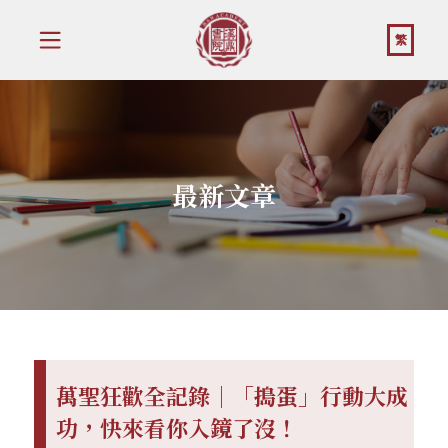
繁
最新文章
萬聖狂歡全記錄｜「搗蛋」行動大成
功，快來看你入鏡了沒！