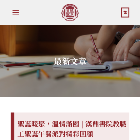
繁
最新文章
聖誕暖聚，溫情滿園 | 漢鼎書院教職
工聖誕午餐派對精彩回顧