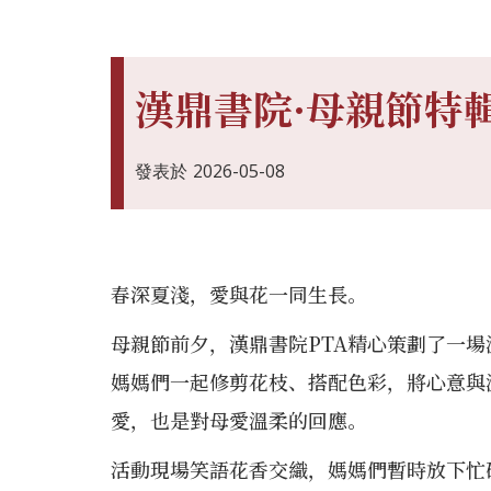
漢鼎書院·母親節特
發表於
2026-05-08
春深夏淺，愛與花一同生長。
母親節前夕，漢鼎書院PTA精心策劃了一
媽媽們一起修剪花枝、搭配色彩，將心意與
愛，也是對母愛溫柔的回應。
活動現場笑語花香交織，媽媽們暫時放下忙