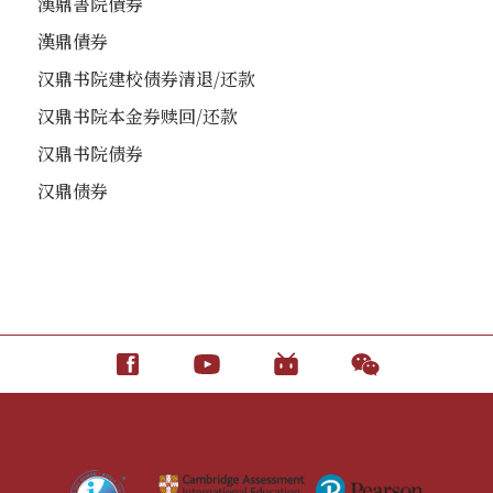
漢鼎書院債券
漢鼎債券
汉鼎书院建校债券清退/还款
汉鼎书院本金券赎回/还款
汉鼎书院债券
汉鼎债券