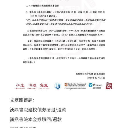
文章關鍵詞：
漢鼎書院建校債券清退/還款
漢鼎書院本金券贖回/還款