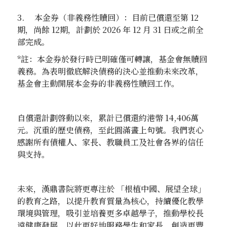
3. 本金券（非義務性贖回）：目前已償還至第 12
期，尚餘 12期，計劃於 2026 年 12 月 31 日或之前全
部完成。
*註：本金券於發行時已明確僅可轉讓，基金會無贖回
義務。為表明徹底解決債務的決心並推動未來改革，
基金會主動開展本金券的非義務性贖回工作。
自償還計劃啓動以來，累計已償還約港幣 14,406萬
元。沉重的歷史債務，至此圓滿畫上句號。我們衷心
感謝所有債權人、家長、教職員工及社會各界的信任
與支持。
未來，漢鼎書院將更專注於 「根植中國、展望全球」
的教育之路，以提升教育質量為核心，持續優化教學
環境與管理，吸引並培養更多卓越學子，推動學校長
遠健康發展，以此更好地服務學生和家長，創造更豐