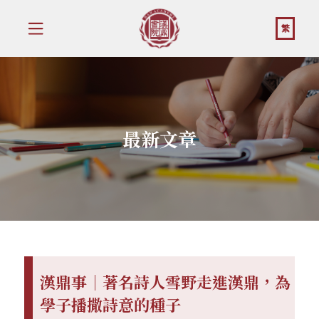
繁
最新文章
漢鼎事｜著名詩人雪野走進漢鼎，為
學子播撒詩意的種子