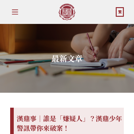
繁
最新文章
漢鼎事｜誰是「嫌疑人」？漢鼎少年
警訊帶你來破案！