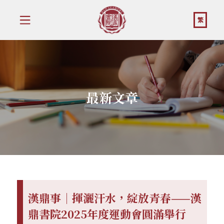
繁
最新文章
漢鼎事｜揮灑汗水，綻放青春——漢
鼎書院2025年度運動會圓滿舉行