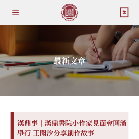
繁
最新文章
漢鼎事｜漢鼎書院小作家見面會圓滿
舉行 王聞汐分享創作故事