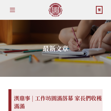
繁
最新文章
漢鼎事 | 工作坊圓滿落幕 家長們收穫
滿滿